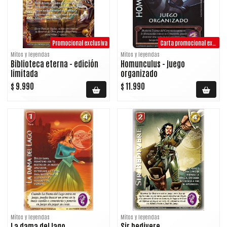
Promocional exclusiva
Carta promocional exclusiva juego organizado
Mitos y leyendas
Mitos y leyendas
Biblioteca eterna - edición
Homunculus - juego
limitada
organizado
$ 9.990
$ 11.990
Mitos y leyendas
Mitos y leyendas
La dama del lago
Sir bedivere