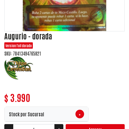
Augurio - dorada
Version foil dorado
SKU: 70413494765821
$ 3.990
+
Stock por Sucursal