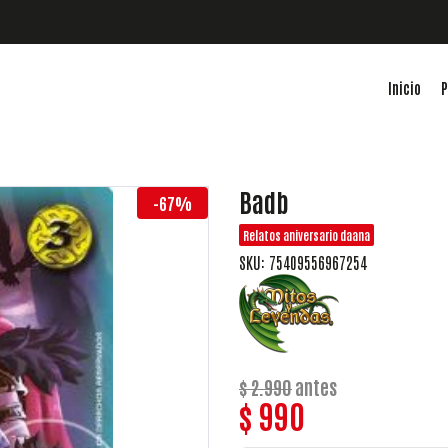
Inicio
P
Badb
-67%
Relatos aniversario daana
SKU: 75409556967254
$ 2.990
antes
$ 990