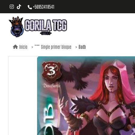
+56953418541
Badb
Inicio
Single primer bloque