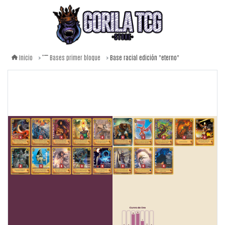
Base racial edición "eterno"
Inicio
Bases primer bloque