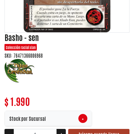
Basho - sen
Colección racial xian
SKU: 76471366006968
$ 1.990
+
Stock por Sucursal