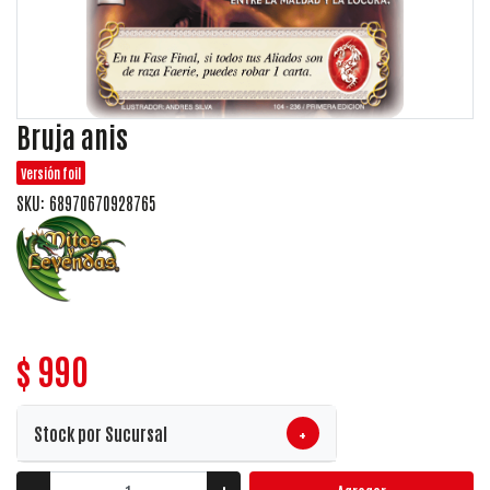
Bruja anis
Versión foil
SKU: 68970670928765
$ 990
+
Stock por Sucursal