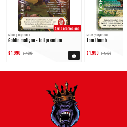
Carta promocional
Mitos y leyendas
Mitos y leyendas
Goblin maligno - foil premium
Tom thumb
$ 1.990
$ 1.990
$ 7.990
$ 4.490