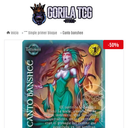
Canto banshee
Inicio
Single primer bloque
-50%