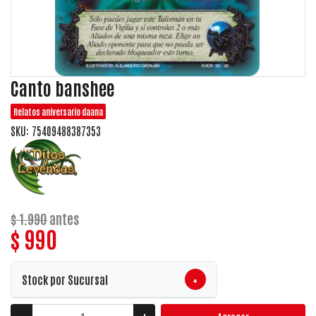
Canto banshee
Relatos aniversario daana
SKU: 75409488387353
$ 1.990
antes
$ 990
+
Stock por Sucursal