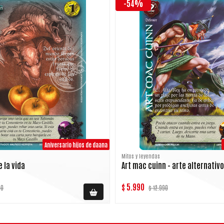
-54%
Aniversario hijos de daana
Mitos y leyendas
 la vida
Art mac cuinn - arte alternativo
$ 5.990
90
$ 12.990