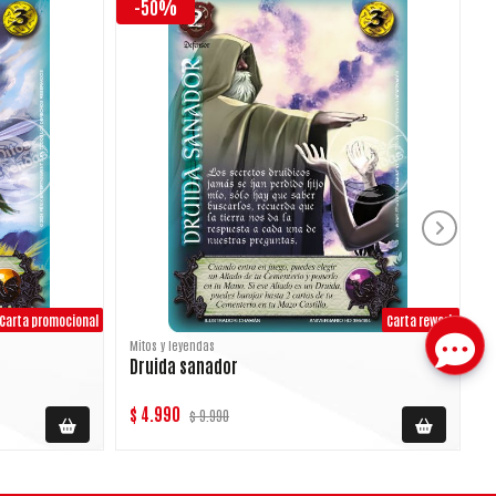
-50%
Carta promocional
Carta rework
Mitos y leyendas
M
Druida sanador
$ 4.990
$
$ 9.990