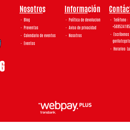
Nosotros
Información
Contác
Blog
Política de devolucion
Teléfono
+56953418
Preventas
Aviso de privacidad
Escríbenos
Calendario de eventos
Nosotros
gorilatcgs
Eventos
Horarios: L
laTCG | Tienda De Tcg y Coleccionismo © 2026
¿Te gusta mi tienda? Yo vendo con