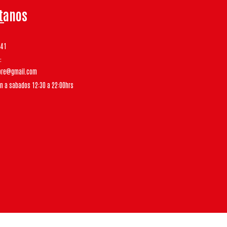
tanos
541
tore@gmail.com
un a sabados 12:30 a 22:00hrs
Bsale