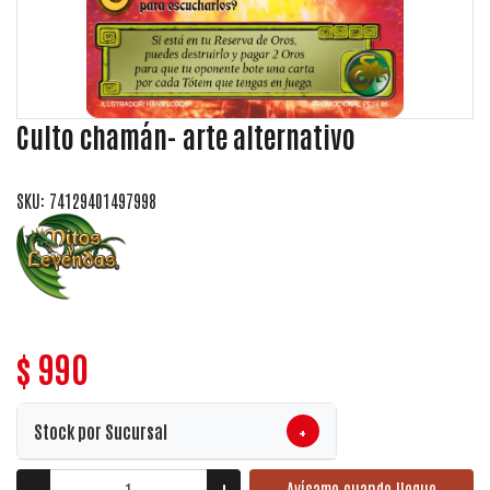
Culto chamán- arte alternativo
SKU: 74129401497998
$ 990
+
Stock por Sucursal
Avísame cuando llegue