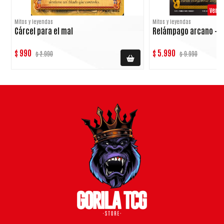
Versi
Mitos y leyendas
Mitos y leyendas
Cárcel para el mal
Relámpago arcano - v
$ 990
$ 5.990
$ 2.990
$ 9.990