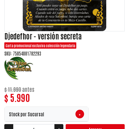
Djedefhor - versión secreta
Carta promocional exclusiva colección legendaria
SKU: 75054081782293
$ 11.990
antes
$ 5.990
+
Stock por Sucursal