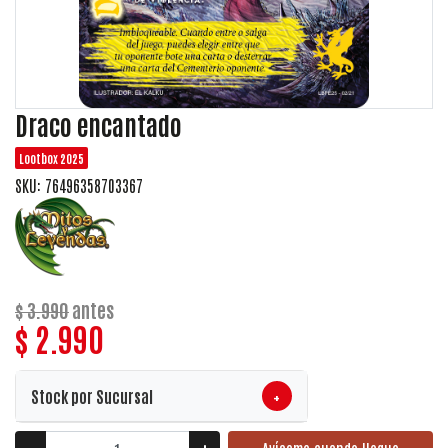
Draco encantado
Lootbox 2025
SKU: 76496358703367
$ 3.990
antes
$ 2.990
+
Stock por Sucursal