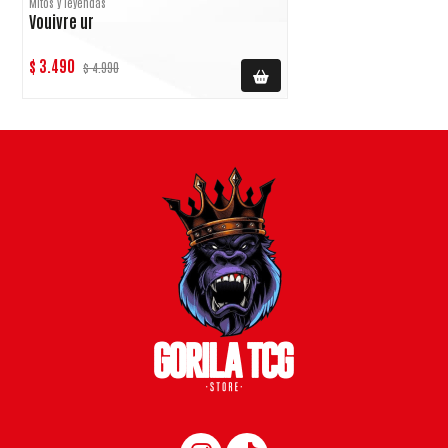
Mitos y leyendas
Vouivre ur
$ 3.490
$ 4.990