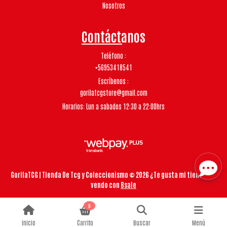
Nosotros
Contáctanos
Teléfono
+56953418541
Escríbenos
gorilatcgstore@gmail.com
Horarios: Lun a sabados 12:30 a 22:00hrs
GorilaTCG | Tienda De Tcg y Coleccionismo © 2026
¿Te gusta mi tienda? Yo
vendo con
Bsale
0
Inicio
Carrito
Buscar
Menú