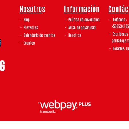
Nosotros
Información
Contác
Blog
Política de devolucion
Teléfono
+56953418
Preventas
Aviso de privacidad
Escríbenos
Calendario de eventos
Nosotros
gorilatcgs
Eventos
Horarios: L
laTCG | Tienda De Tcg y Coleccionismo © 2026
¿Te gusta mi tienda? Yo vendo con