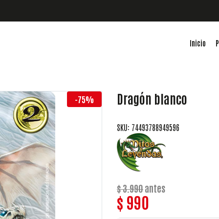
Inicio
P
Dragón blanco
-75%
SKU: 74493788949596
$ 3.990
antes
$ 990