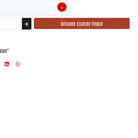
+
Avísame cuando llegue
alon"