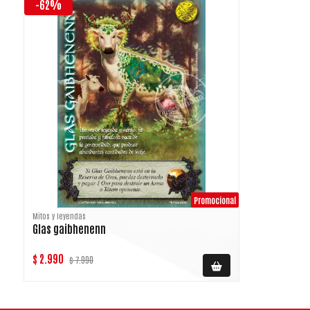
-62%
Promocional
Mitos y leyendas
Glas gaibhenenn
$ 2.990
$ 7.990