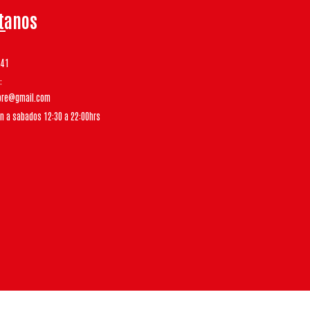
tanos
541
tore@gmail.com
un a sabados 12:30 a 22:00hrs
Bsale