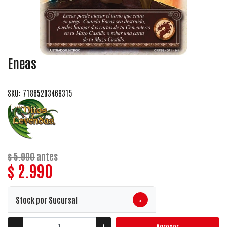
Eneas
SKU: 71865203469315
$ 5.990
antes
$ 2.990
+
Stock por Sucursal