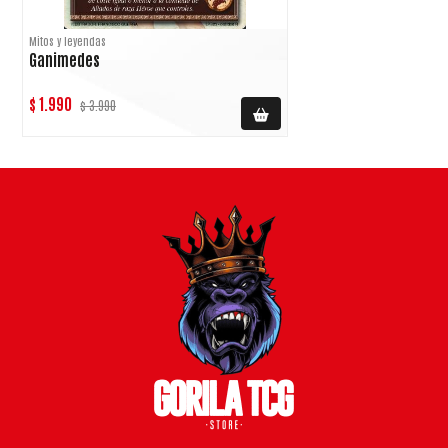
Mitos y leyendas
Ganimedes
$ 1.990
$ 3.990