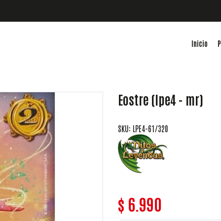
Inicio
P
Eostre (lpe4 - mr)
SKU: LPE4-61/320
$ 6.990