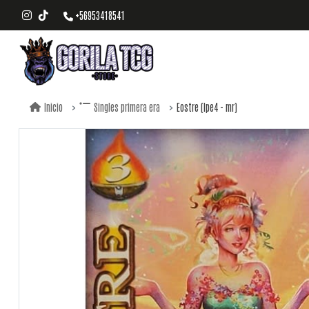
+56953418541
Eostre (lpe4 - mr)
Inicio
Singles primera era