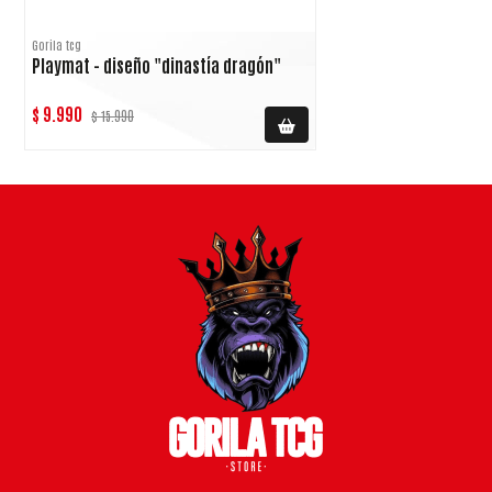
Gorila tcg
Playmat - diseño "dinastía dragón"
$ 9.990
$ 15.990