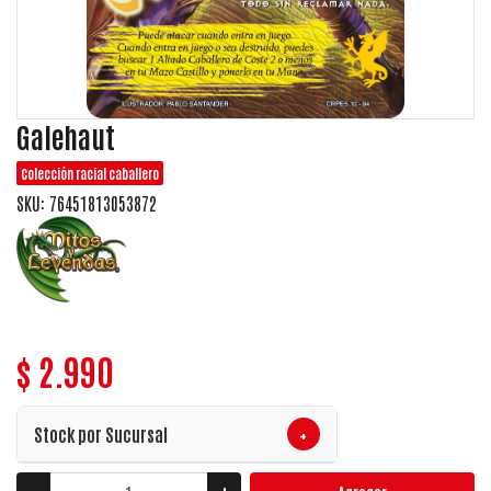
Galehaut
Colección racial caballero
SKU: 76451813053872
$ 2.990
+
Stock por Sucursal