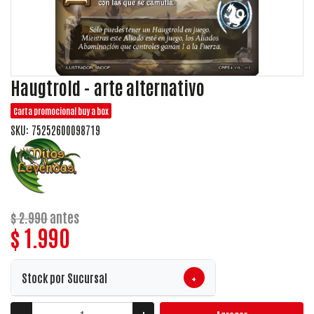
Haugtrold - arte alternativo
Carta promocional buy a box
SKU: 75252600098719
$ 2.990
antes
$ 1.990
+
Stock por Sucursal