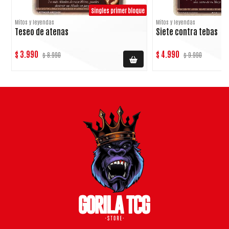
Singles primer bloque
Mitos y leyendas
Mitos y leyendas
Teseo de atenas
Siete contra tebas
$ 3.990
$ 4.990
$ 8.990
$ 9.990