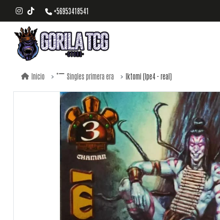
+56953418541
Iktomi (lpe4 - real)
Inicio
Singles primera era