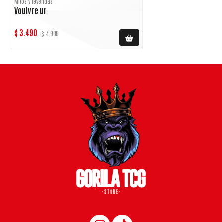
Mitos y leyendas
Vouivre ur
$ 3.490
$ 4.990