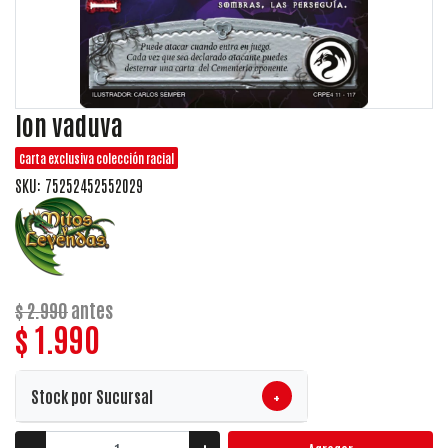
Ion vaduva
Carta exclusiva colección racial
SKU: 75252452552029
$ 2.990
antes
$ 1.990
+
Stock por Sucursal