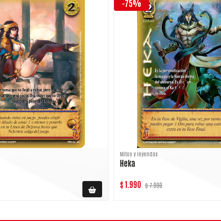
-75%
Mitos y leyendas
Heka
$ 1.990
$ 7.990