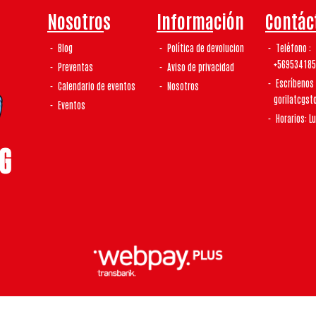
Nosotros
Información
Contác
Blog
Política de devolucion
Teléfono
+56953418
Preventas
Aviso de privacidad
Escríbenos
Calendario de eventos
Nosotros
gorilatcgs
Eventos
Horarios: L
laTCG | Tienda De Tcg y Coleccionismo © 2026
¿Te gusta mi tienda? Yo vendo con