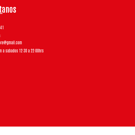
tanos
541
tore@gmail.com
un a sabados 12:30 a 22:00hrs
Bsale