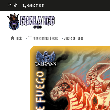
+56953418541
Jinete de fuego
Inicio
Single primer bloque