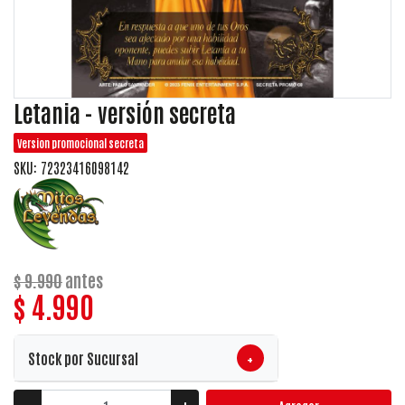
Letania - versión secreta
Version promocional secreta
SKU: 72323416098142
$ 9.990
antes
$ 4.990
+
Stock por Sucursal