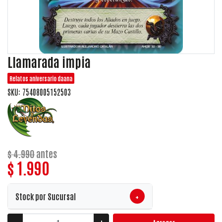
Llamarada impia
Relatos aniversario daana
SKU: 75408005152503
$ 4.990
antes
$ 1.990
+
Stock por Sucursal