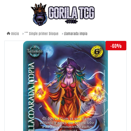
Llamarada impia
Inicio
Single primer bloque
-60%