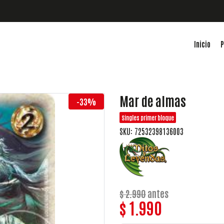
Inicio
P
Mar de almas
-33%
Singles primer bloque
SKU: 72532398136003
$ 2.990
antes
$ 1.990