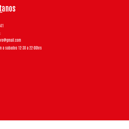
tanos
541
tore@gmail.com
un a sabados 12:30 a 22:00hrs
Bsale