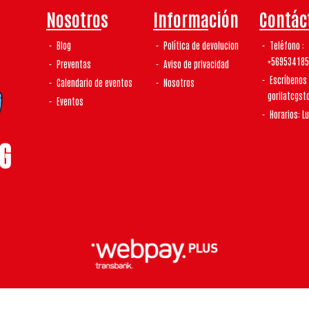
Nosotros
Información
Contác
Blog
Política de devolucion
Teléfono
+56953418
Preventas
Aviso de privacidad
Escríbenos
Calendario de eventos
Nosotros
gorilatcgs
Eventos
Horarios: L
laTCG | Tienda De Tcg y Coleccionismo © 2026
¿Te gusta mi tienda? Yo vendo con