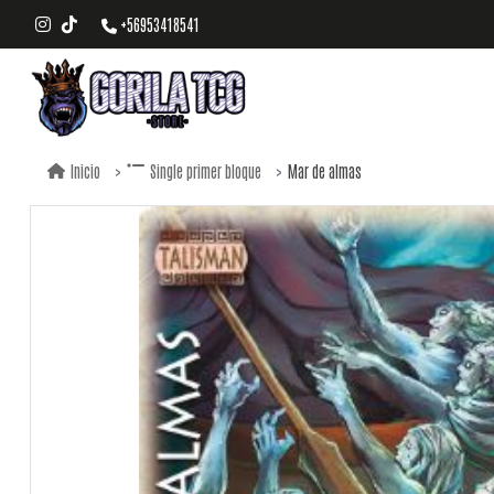
+56953418541
Mar de almas
Inicio
Single primer bloque