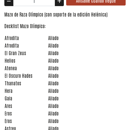
Avísame cuando llegue
Mazo de Raza Olímpico (con soporte de la edición Helénica)
Decklist Mazo Olímpico:
Afrodita
Aliado
Afrodita
Aliado
El Gran Zeus
Aliado
Helios
Aliado
Atenea
Aliado
El Oscuro Hades
Aliado
Thanatos
Aliado
Hera
Aliado
Gaia
Aliado
Ares
Aliado
Eros
Aliado
Eros
Aliado
Astreo
Aliado