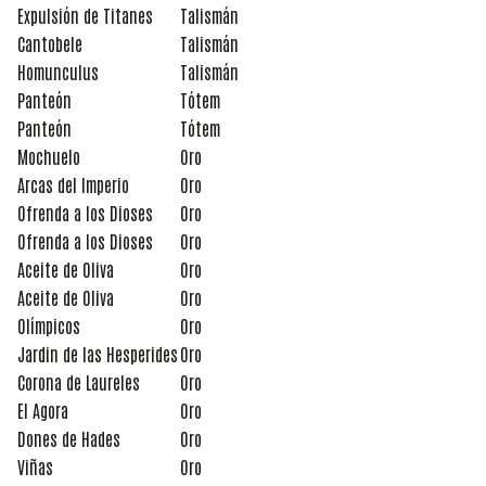
Expulsión de Titanes
Talismán
Cantobele
Talismán
Homunculus
Talismán
Panteón
Tótem
Panteón
Tótem
Mochuelo
Oro
Arcas del Imperio
Oro
Ofrenda a los Dioses
Oro
Ofrenda a los Dioses
Oro
Aceite de Oliva
Oro
Aceite de Oliva
Oro
Olímpicos
Oro
Jardin de las Hesperides
Oro
Corona de Laureles
Oro
El Agora
Oro
Dones de Hades
Oro
Viñas
Oro