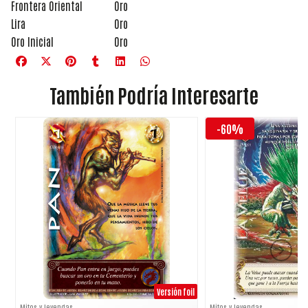
Frontera Oriental
Oro
Lira
Oro
Oro Inicial
Oro
También Podría Interesarte
-60%
Versión foil
Mitos y leyendas
Mitos y leyendas