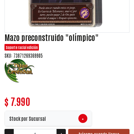
Mazo preconstruido "olímpico"
Soporte racial edición
SKU: 73871269369905
$ 7.990
+
Stock por Sucursal