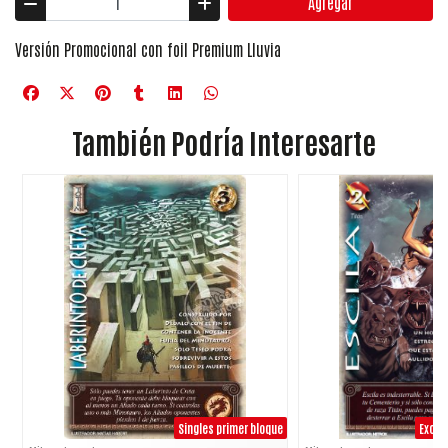
Agregar
Versión Promocional con foil Premium Lluvia
También Podría Interesarte
Singles primer bloque
Exclus