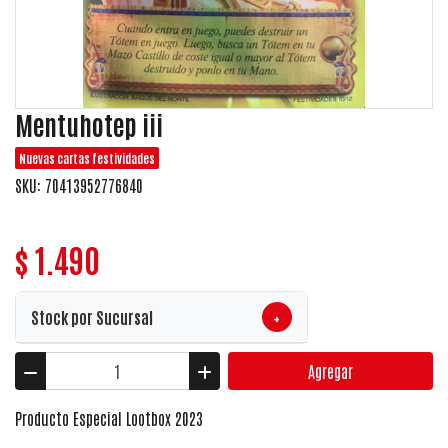
Mentuhotep iii
Nuevas cartas festividades
SKU: 70413952776840
$ 1.490
+
Stock por Sucursal
Agregar
Producto Especial Lootbox 2023