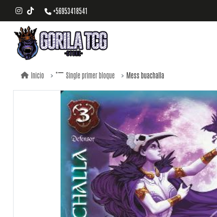
+56953418541
Mess buachalla
Inicio
Single primer bloque