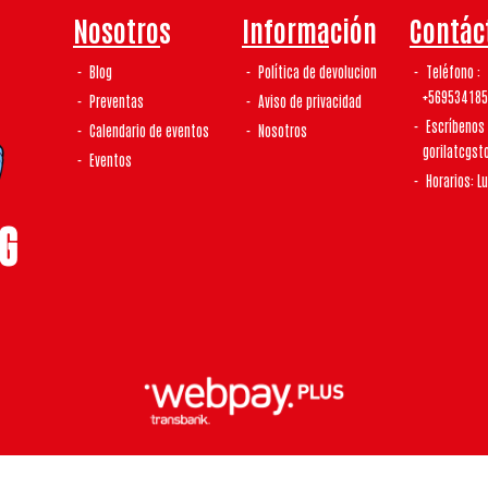
Nosotros
Información
Contác
Blog
Política de devolucion
Teléfono
+56953418
Preventas
Aviso de privacidad
Escríbenos
Calendario de eventos
Nosotros
gorilatcgs
Eventos
Horarios: L
laTCG | Tienda De Tcg y Coleccionismo © 2026
¿Te gusta mi tienda? Yo vendo con