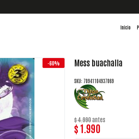
Inicio
P
Mess buachalla
-60%
SKU: 70941104937069
$ 4.990
antes
$ 1.990