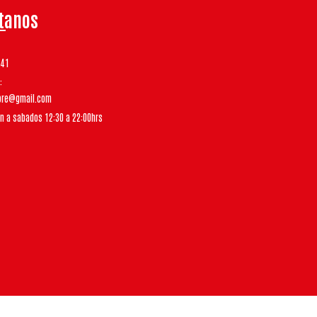
tanos
541
tore@gmail.com
un a sabados 12:30 a 22:00hrs
Bsale