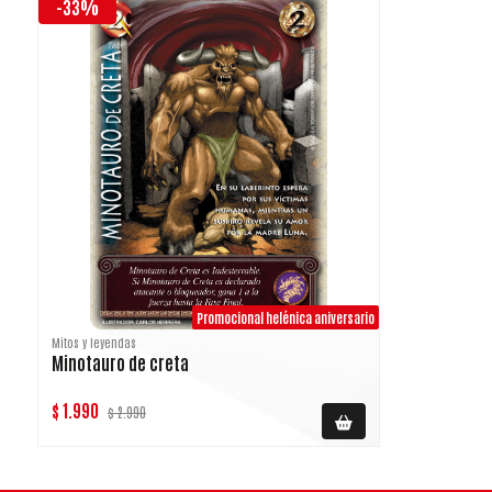
-33%
Promocional helénica aniversario
Mitos y leyendas
Minotauro de creta
$ 1.990
$ 2.990