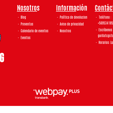
Nosotros
Información
Contác
Blog
Política de devolucion
Teléfono
+56953418
Preventas
Aviso de privacidad
Escríbenos
Calendario de eventos
Nosotros
gorilatcgs
Eventos
Horarios: L
laTCG | Tienda De Tcg y Coleccionismo © 2026
¿Te gusta mi tienda? Yo vendo con