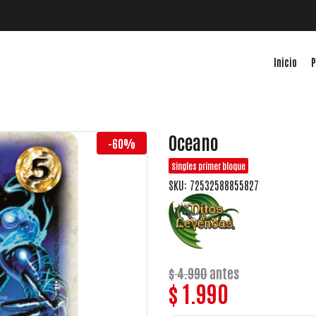
Inicio
P
Oceano
-60%
Singles primer bloque
SKU: 72532588855827
$ 4.990
antes
$ 1.990