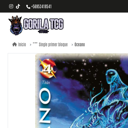
+56953418541
Oceano
Inicio
Single primer bloque