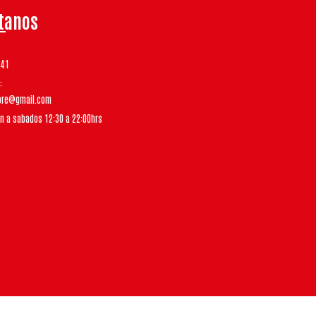
tanos
541
tore@gmail.com
un a sabados 12:30 a 22:00hrs
Bsale