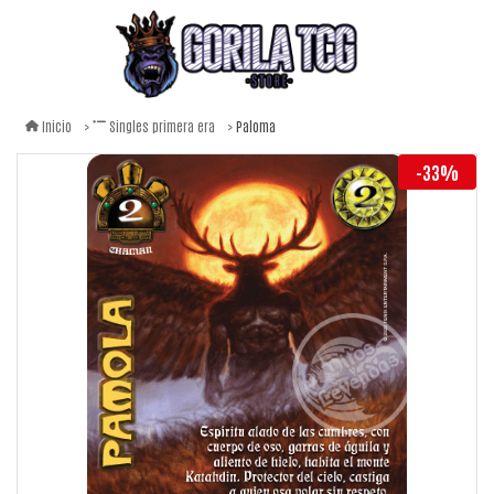
Paloma
Inicio
Singles primera era
-33%