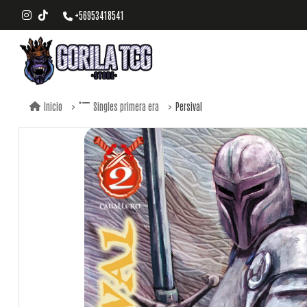
+56953418541
Persival
Inicio
Singles primera era