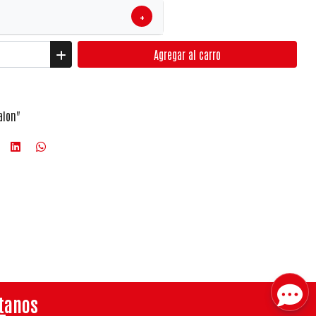
+
Agregar
al carro
alon"
tanos