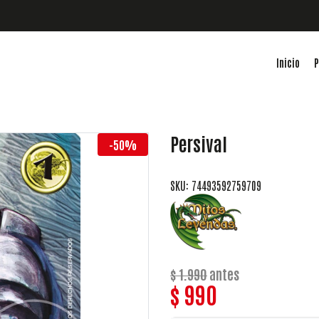
Inicio
P
Persival
-50%
SKU: 74493592759709
$ 1.990
antes
$ 990