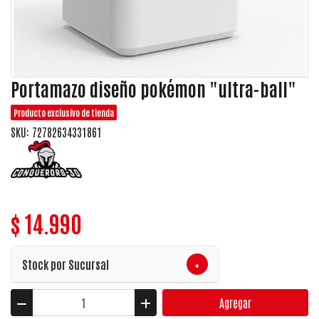
Portamazo diseño pokémon "ultra-ball"
Producto exclusivo de tienda
SKU: 72782634331861
$ 14.990
+
Stock por Sucursal
Agregar