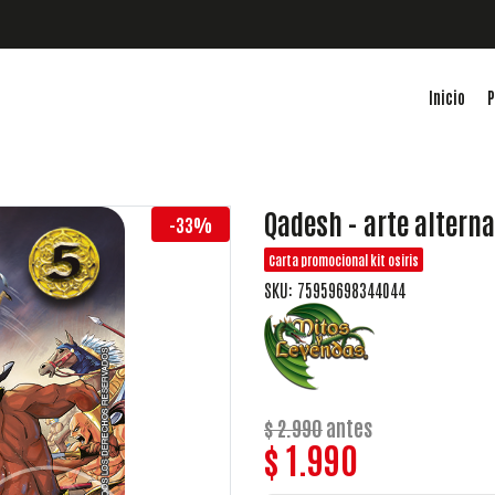
Inicio
P
Qadesh - arte alterna
-33%
Carta promocional kit osiris
SKU: 75959698344044
$ 2.990
antes
$ 1.990