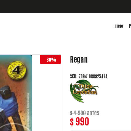
Inicio
P
Regan
-80%
SKU: 70941088925414
$ 4.990
antes
$ 990