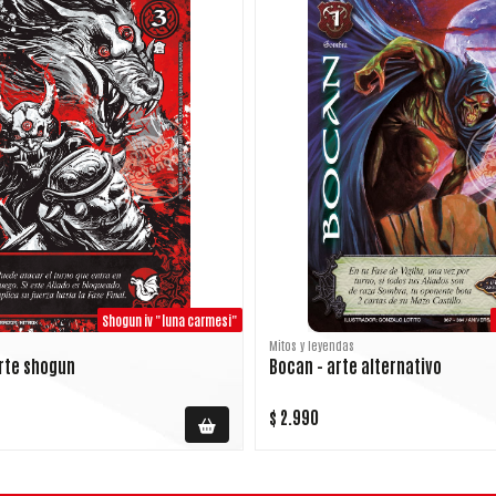
Shogun iv "luna carmesi"
Mitos y leyendas
arte shogun
Bocan - arte alternativo
$ 2.990