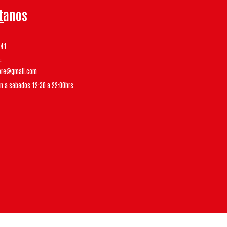
tanos
541
tore@gmail.com
un a sabados 12:30 a 22:00hrs
Bsale