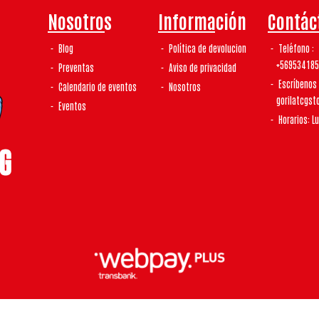
Nosotros
Información
Contác
Blog
Política de devolucion
Teléfono
+56953418
Preventas
Aviso de privacidad
Escríbenos
Calendario de eventos
Nosotros
gorilatcgs
Eventos
Horarios: L
laTCG | Tienda De Tcg y Coleccionismo © 2026
¿Te gusta mi tienda? Yo vendo con