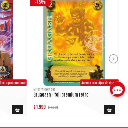
-75%
Carta promocional
Aniversario hijos de daana
Mitos y leyendas
M
Gruagash - foil premium retro
$ 1.990
$
$ 7.990