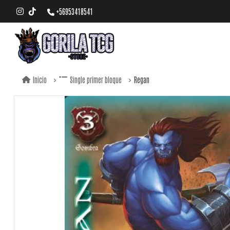
+56953418541
Regan
Inicio
Single primer bloque