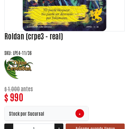
Roldan (crpe3 - real)
SKU: LPE4-11/36
$ 1.000
antes
$ 990
+
Stock por Sucursal
Avísame cuando llegue