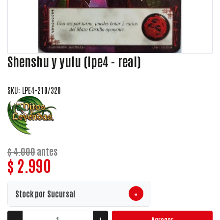
Shenshu y yulu (lpe4 - real)
SKU: LPE4-210/320
$ 4.000
antes
$ 2.990
+
Stock por Sucursal