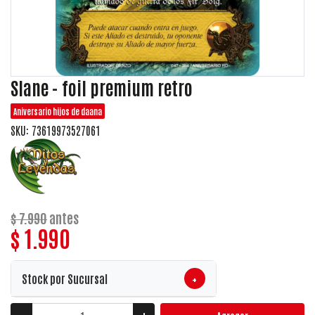
Slane - foil premium retro
Aniversario hijos de daana
SKU: 73619973527061
$ 7.990
antes
$ 1.990
+
Stock por Sucursal