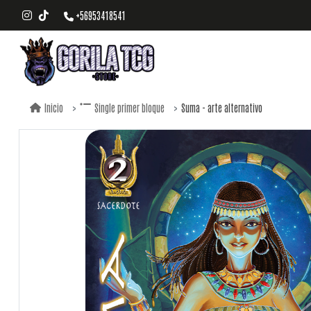
+56953418541
Suma - arte alternativo
Inicio
Single primer bloque