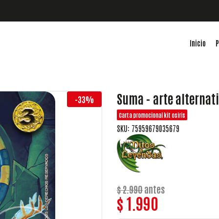
Inicio
P
Suma - arte alternat
-33%
Carta promocional kit osiris
SKU: 75959679035679
$ 2.990
antes
$ 1.990