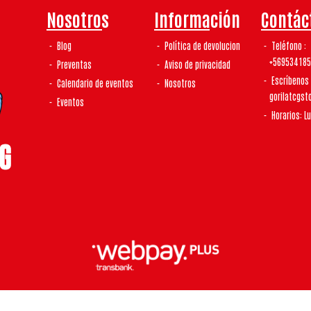
Nosotros
Información
Contác
Blog
Política de devolucion
Teléfono
+56953418
Preventas
Aviso de privacidad
Escríbenos
Calendario de eventos
Nosotros
gorilatcgs
Eventos
Horarios: L
laTCG | Tienda De Tcg y Coleccionismo © 2026
¿Te gusta mi tienda? Yo vendo con