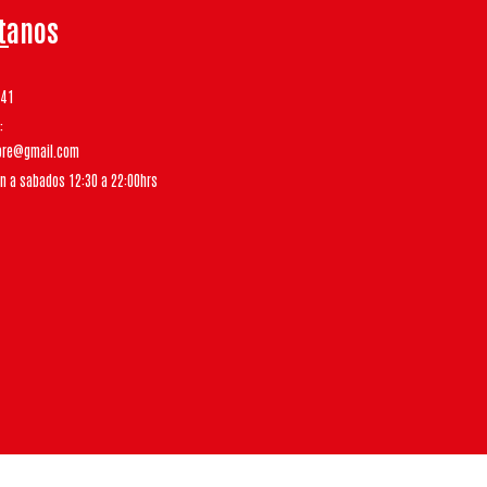
tanos
541
tore@gmail.com
un a sabados 12:30 a 22:00hrs
Bsale