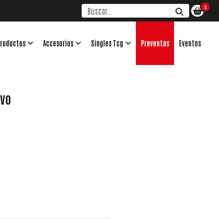
0
roductos
Accesorios
Singles Tcg
Preventas
Eventos
ivo