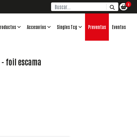
0
roductos
Accesorios
Singles Tcg
Preventas
Eventos
 - foil escama