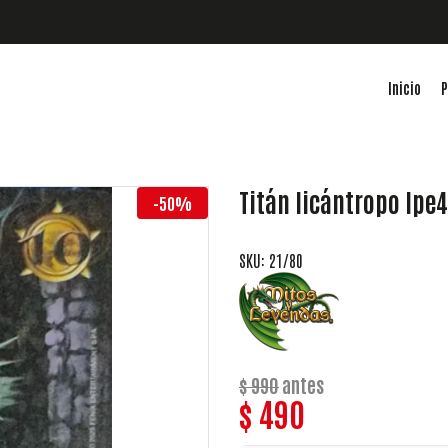
Inicio
P
Titán licántropo lpe4
-50%
SKU: 21/80
$ 990
antes
$ 490