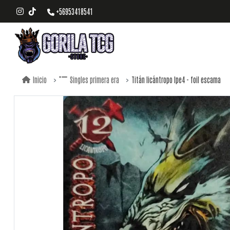
+56953418541
Titán licántropo lpe4 - foil escama
Inicio
Singles primera era