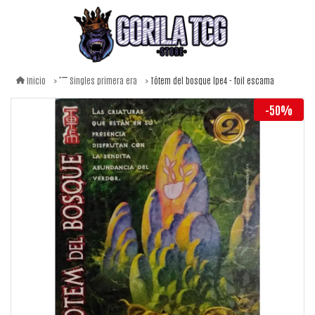
Tótem del bosque lpe4 - foil escama
Inicio
Singles primera era
-50%