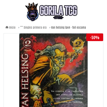
Van helsing lpe4 - foil escama
Inicio
Singles primera era
-50%