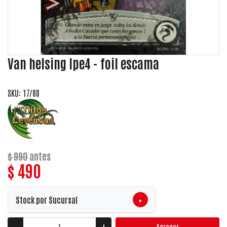
Van helsing lpe4 - foil escama
SKU: 17/80
$ 990
antes
$ 490
+
Stock por Sucursal