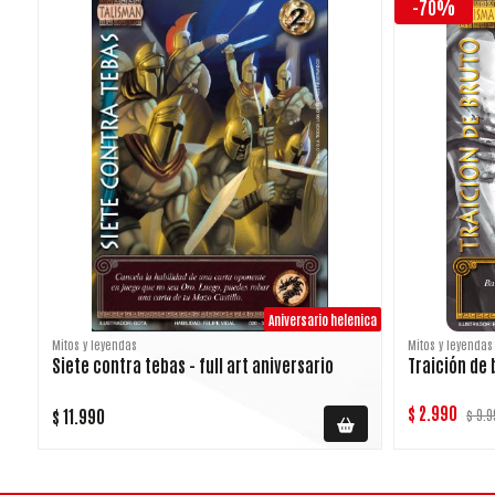
-70%
Aniversario helenica
Mitos y leyendas
Mitos y leyendas
Siete contra tebas - full art aniversario
Traición de 
$ 2.990
$ 11.990
$ 9.9