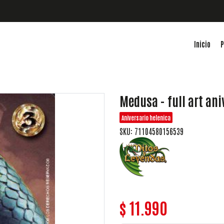
Inicio
P
Medusa - full art ani
Aniversario helenica
SKU: 71104580156539
$ 11.990