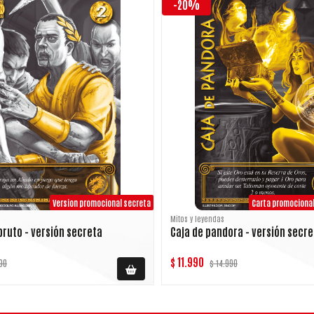
-20%
Version promocional secreta
Mitos y leyendas
bruto - versión secreta
Caja de pandora - versión secre
$ 11.990
90
$ 14.990