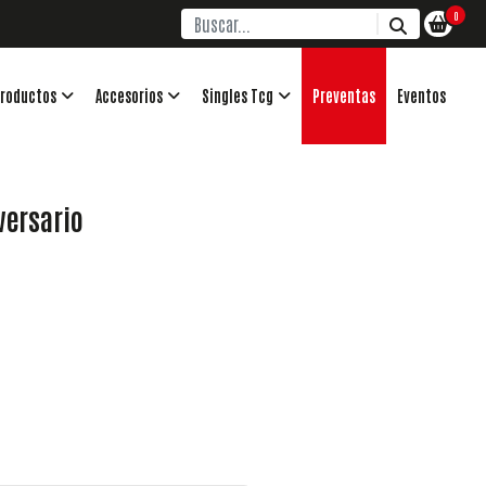
0
roductos
Accesorios
Singles Tcg
Preventas
Eventos
versario