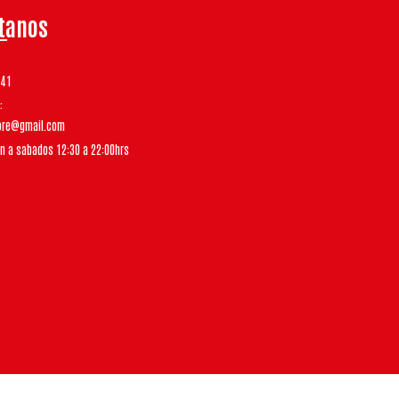
tanos
541
tore@gmail.com
un a sabados 12:30 a 22:00hrs
Bsale