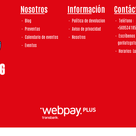
Nosotros
Información
Contác
Blog
Política de devolucion
Teléfono
+56953418
Preventas
Aviso de privacidad
Escríbenos
Calendario de eventos
Nosotros
gorilatcgs
Eventos
Horarios: L
laTCG | Tienda De Tcg y Coleccionismo © 2026
¿Te gusta mi tienda? Yo vendo con