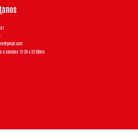
tanos
541
tore@gmail.com
un a sabados 12:30 a 22:00hrs
Bsale