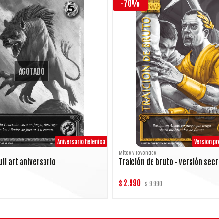
-70%
AGOTADO
Aniversario helenica
Version p
Mitos y leyendas
ull art aniversario
Traición de bruto - versión sec
$ 2.990
$ 9.990