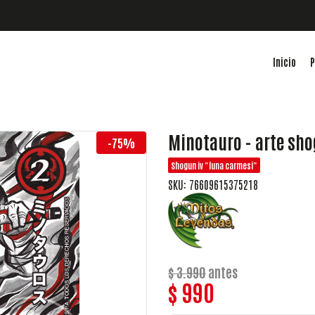
Inicio
P
Minotauro - arte sh
-75%
Shogun iv "luna carmesi"
SKU: 76609615375218
$ 3.990
antes
$ 990