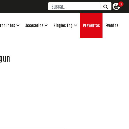
0
roductos
Accesorios
Singles Tcg
Preventas
Eventos
ogun