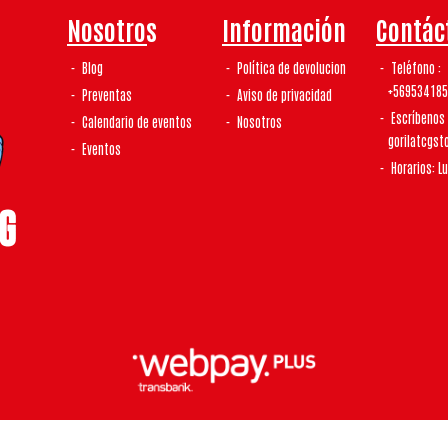
Nosotros
Información
Contác
Blog
Política de devolucion
Teléfono
+56953418
Preventas
Aviso de privacidad
Escríbenos
Calendario de eventos
Nosotros
gorilatcgs
Eventos
Horarios: L
laTCG | Tienda De Tcg y Coleccionismo © 2026
¿Te gusta mi tienda? Yo vendo con