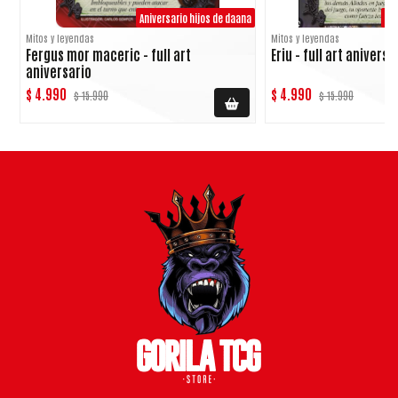
Aniversario hijos de daana
Ani
Mitos y leyendas
Mitos y leyendas
Fergus mor maceric - full art
Eriu - full art aniversa
aniversario
$ 4.990
$ 4.990
$ 15.990
$ 15.990